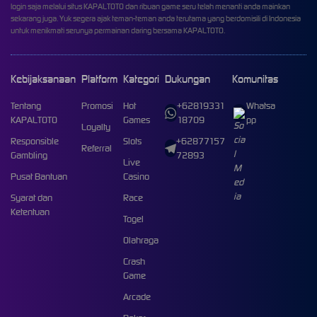
login saja melalui situs KAPALTOTO dan ribuan game seru telah menanti anda mainkan
sekarang juga. Yuk segera ajak teman-teman anda terutama yang berdomisili di Indonesia
untuk menikmati serunya permainan daring bersama KAPALTOTO.
Kebijaksanaan
Platform
Kategori
Dukungan
Komunitas
Tentang
Promosi
Hot
+62819331
Whatsa
KAPALTOTO
Games
18709
pp
Loyalty
Responsible
Slots
+62877157
Referral
Gambling
72893
Live
Pusat Bantuan
Casino
Syarat dan
Race
Ketentuan
Togel
Olahraga
Crash
Game
Arcade