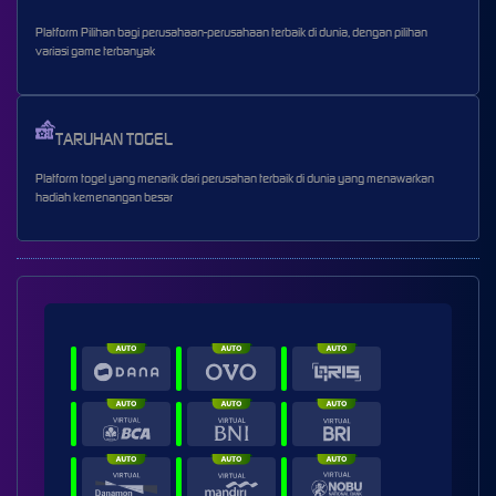
Platform Pilihan bagi perusahaan-perusahaan terbaik di dunia, dengan pilihan
variasi game terbanyak
TARUHAN TOGEL
Platform togel yang menarik dari perusahan terbaik di dunia yang menawarkan
hadiah kemenangan besar