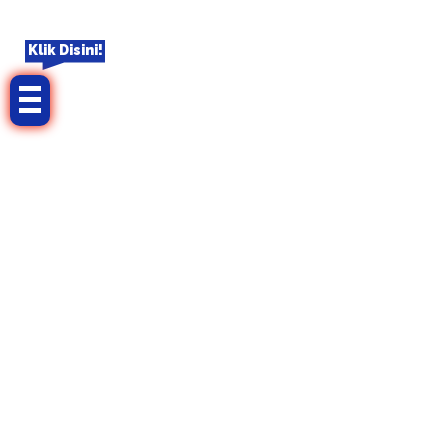
Klik Disini!