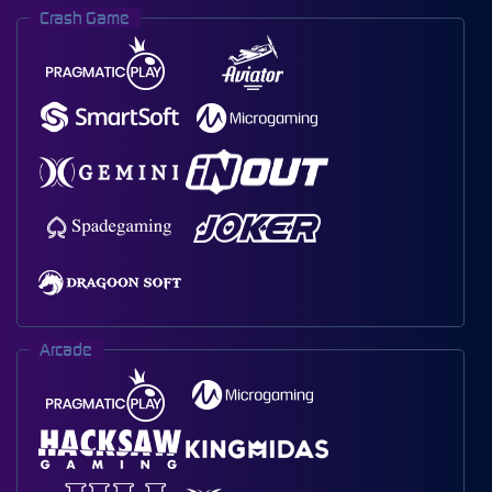
Crash Game
Arcade