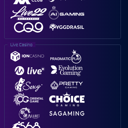
Live Casino