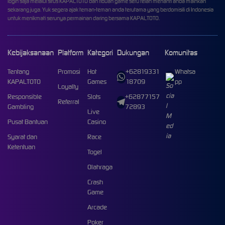
login saja melalui situs KAPALTOTO dan ribuan game seru telah menanti anda mainkan
sekarang juga. Yuk segera ajak teman-teman anda terutama yang berdomisili di Indonesia
untuk menikmati serunya permainan daring bersama KAPALTOTO.
Kebijaksanaan
Platform
Kategori
Dukungan
Komunitas
Tentang
Promosi
Hot
+62819331
Whatsa
KAPALTOTO
Games
18709
pp
Loyalty
Responsible
Slots
+62877157
Referral
Gambling
72893
Live
Pusat Bantuan
Casino
Syarat dan
Race
Ketentuan
Togel
Olahraga
Crash
Game
Arcade
Poker