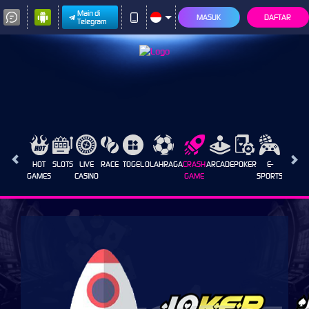
Main di
MASUK
DAFTAR
Telegram
HOT
SLOTS
LIVE
RACE
TOGEL
OLAHRAGA
CRASH
ARCADE
POKER
E-
SABUN
GAMES
CASINO
GAME
SPORTS
AYAM