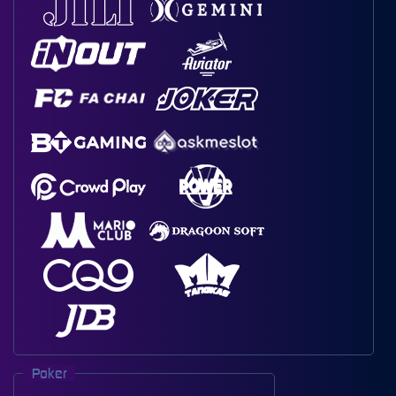
Poker