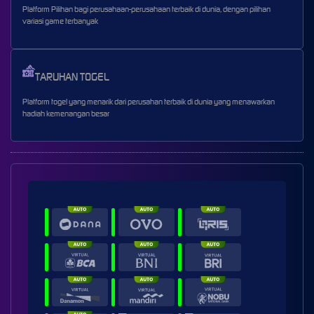
Platform Pilihan bagi perusahaan-perusahaan terbaik di dunia, dengan pilihan
variasi game terbanyak
TARUHAN TOGEL
Platform togel yang menarik dari perusahan terbaik di dunia yang menawarkan
hadiah kemenangan besar