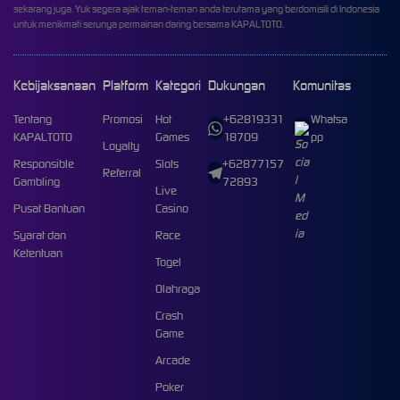
sekarang juga. Yuk segera ajak teman-teman anda terutama yang berdomisili di Indonesia
untuk menikmati serunya permainan daring bersama KAPALTOTO.
Kebijaksanaan
Platform
Kategori
Dukungan
Komunitas
Tentang
Promosi
Hot
+62819331
Whatsa
KAPALTOTO
Games
18709
pp
Loyalty
Responsible
Slots
+62877157
Referral
Gambling
72893
Live
Pusat Bantuan
Casino
Syarat dan
Race
Ketentuan
Togel
Olahraga
Crash
Game
Arcade
Poker