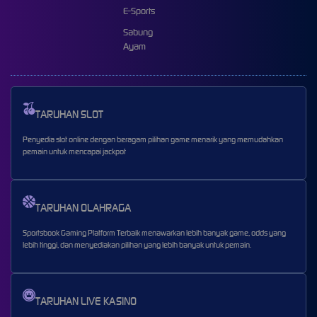
E-Sports
Sabung
Ayam
TARUHAN SLOT
Penyedia slot online dengan beragam pilihan game menarik yang memudahkan
pemain untuk mencapai jackpot
TARUHAN OLAHRAGA
Sportsbook Gaming Platform Terbaik menawarkan lebih banyak game, odds yang
lebih tinggi, dan menyediakan pilihan yang lebih banyak untuk pemain.
TARUHAN LIVE KASINO