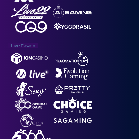
Live Casino