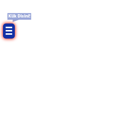
Klik Disini!