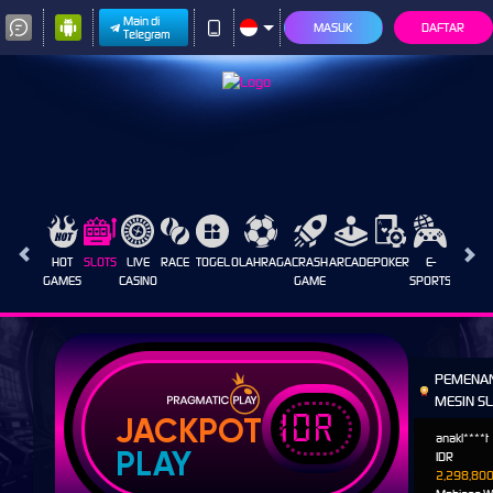
Main di
MASUK
DAFTAR
Telegram
HOT
SLOTS
LIVE
RACE
TOGEL
OLAHRAGA
CRASH
ARCADE
POKER
E-
SABUN
GAMES
CASINO
GAME
SPORTS
AYAM
PEMENA
MESIN S
IDR
JACKPOT
anakl****t
PLAY
IDR
2,298,800