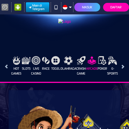
Main di
MASUK
DAFTAR
Telegram
HOT
SLOTS
LIVE
RACE
TOGEL
OLAHRAGA
CRASH
ARCADE
POKER
E-
SABUN
GAMES
CASINO
GAME
SPORTS
AYAM