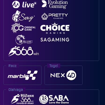
Race
Togel
Olahraga