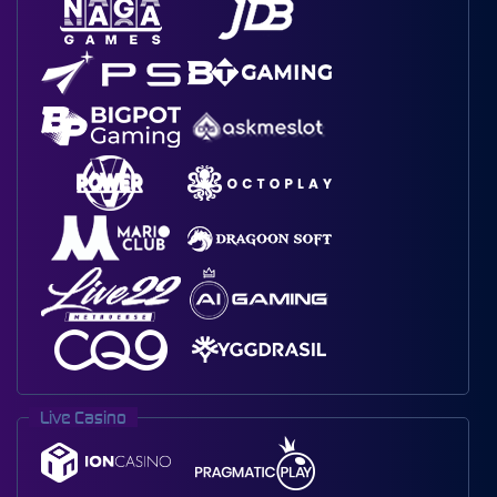
Live Casino