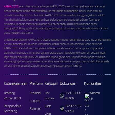
KAPALTOTO
atau dikenal juga sebagai KAPAL TOTO saat ini merupakan salah satunya
penyedia game online terbesar dan juga terupdate di Indonesia. Hal ini telah banyak
dibuktikan oleh para member setia KAPALTOTO dimana setiap minggunya kami selalu
memberikan kejutan demi kejutan buat pelanggan atau pengguna baru. Termasuk
didalamnya game tebak angka yang dikenal sebagai TOTO oleh kalangan besar
masyarakat. Dan juga tentunya terdapat berbagai game slot yang bisa dimainkan secara
gratis melalui versi demo.
Untuk daftar akun di KAPALTOTO bisa langsung melalui tautan diatas atau jika anda memiliki
pertanyaan seputar layanan kami dapat juga menghubungi operator yang bertugas.
KAPALTOTO sendiri telah beroperasi selama bertahun-tahun lamanya sehingga telah
dibuktikan oleh jutaan member yang merasa puas. Apalagi untuk bermain anda tinggal
login saja melalui situs KAPALTOTO dan ribuan game seru telah menanti anda mainkan
sekarang juga. Yuk segera ajak teman-teman anda terutama yang berdomisili di Indonesia
untuk menikmati serunya permainan daring bersama KAPALTOTO.
Kebijaksanaan
Platform
Kategori
Dukungan
Komunitas
Tentang
Promosi
Hot
+62819331
Whatsa
KAPALTOTO
Games
18709
pp
Loyalty
Responsible
Slots
+62877157
Referral
Gambling
72893
Live