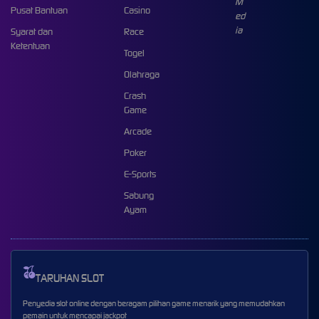
Pusat Bantuan
Casino
Syarat dan
Race
Ketentuan
Togel
Olahraga
Crash
Game
Arcade
Poker
E-Sports
Sabung
Ayam
TARUHAN SLOT
Penyedia slot online dengan beragam pilihan game menarik yang memudahkan
pemain untuk mencapai jackpot