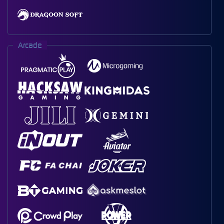
Arcade