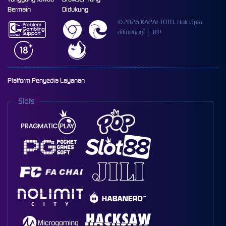
Bermain
Didukung
©2026 KAPALTOTO. Hak cipta
dilindungi | 18+
Platform Penyedia Layanan
Slots