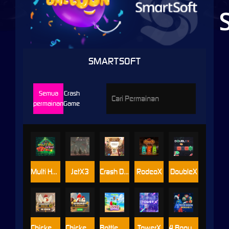
SMARTSOFT
Semua
Crash
permainan
Game
Multi Hot Wheel
JetX3
Crash Duel X
RodeoX
DoubleX
ChickenWays
Chicken Highway
Bottle Mania
TowerX
4 Bonuses Bonanza