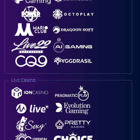
Live Casino