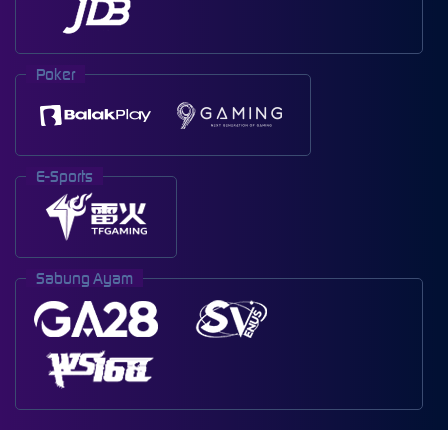
Poker
E-Sports
Sabung Ayam