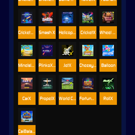
CricketerX
Smash X
HelicopterX
CricketX
Wheel Of Destiny
MineIsland
PlinkoXClassic
JetX
Cheesy Road
Balloon
CarX
PropelX
World Champion X
Fortune Catch
RollX
CaiBalaoCappadocia