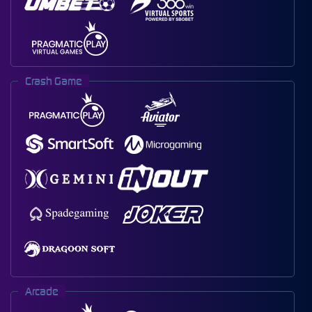
Crash Game
Arcade