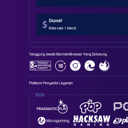
Deposit
Rata-rata 1 Menit
Tanggung Jawab Bermain
Browser Yang Didukung
Platform Penyedia Layanan
Slots