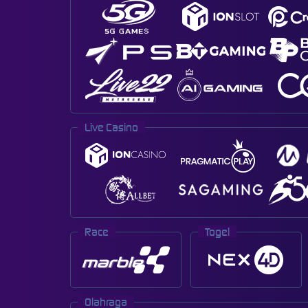
Live Casino
Race
Togel
Olahraga