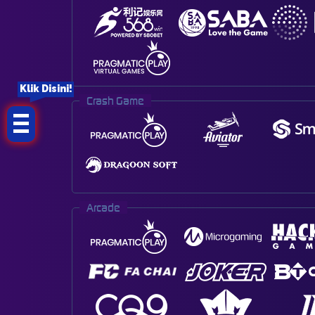
Klik Disini!
Crash Game
Arcade