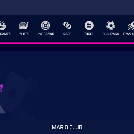
 GAMES
SLOTS
LIVE CASINO
RACE
TOGEL
OLAHRAGA
CRASH
MARIO CLUB