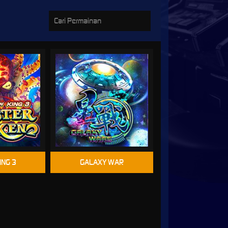
ING 3
GALAXY WAR