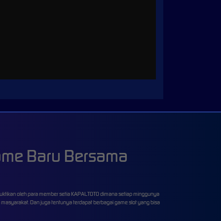
Game Baru Bersama
 dibuktikan oleh para member setia KAPALTOTO dimana setiap minggunya
masyarakat. Dan juga tentunya terdapat berbagai game slot yang bisa