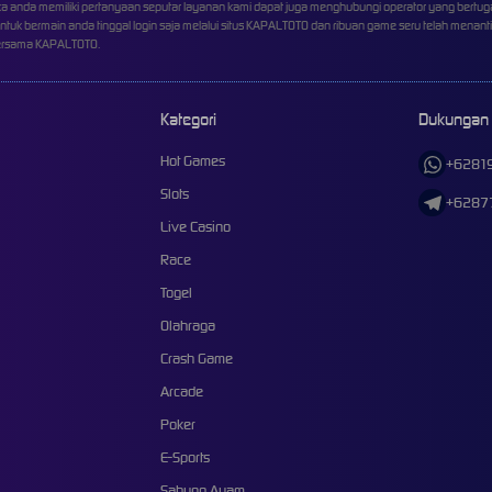
 jika anda memiliki pertanyaan seputar layanan kami dapat juga menghubungi operator yang bertu
untuk bermain anda tinggal login saja melalui situs KAPALTOTO dan ribuan game seru telah menan
 bersama KAPALTOTO.
Kategori
Dukungan
Hot Games
+6281
Slots
+6287
Live Casino
Race
Togel
Olahraga
Crash Game
Arcade
Poker
E-Sports
Sabung Ayam