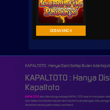
OCEAN KING 4
KAPALTOTO : Hanya Disini Setiap Bulan Ada Kej
KAPALTOTO : Hanya Disi
Kapaltoto
KAPALTOTO
atau dikenal juga sebagai KAPAL TOTO saat ini merupakan sala
kami selalu memberikan kejutan demi kejutan buat pelanggan atau penggu
dimainkan secara gratis melalui versi demo.