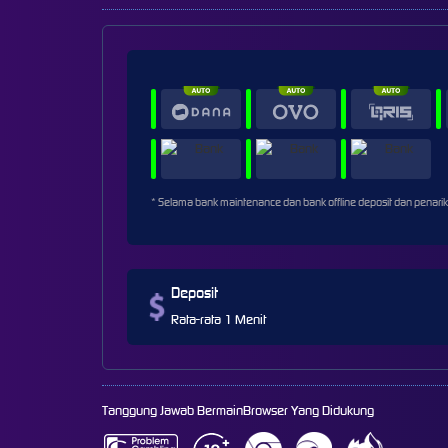
* Selama bank maintenance dan bank offline deposit dan penarik
Deposit
Rata-rata 1 Menit
Tanggung Jawab Bermain
Browser Yang Didukung