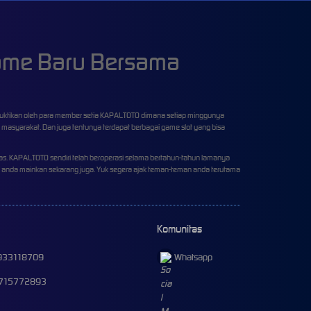
Game Baru Bersama
 dibuktikan oleh para member setia KAPALTOTO dimana setiap minggunya
masyarakat. Dan juga tentunya terdapat berbagai game slot yang bisa
gas. KAPALTOTO sendiri telah beroperasi selama bertahun-tahun lamanya
ti anda mainkan sekarang juga. Yuk segera ajak teman-teman anda terutama
Komunitas
933118709
Whatsapp
715772893