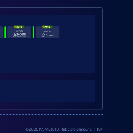
©2026 KAPALTOTO. Hak cipta dilindungi | 18+