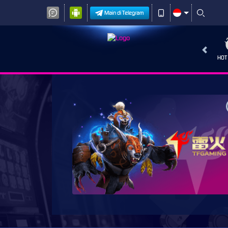
Main di Telegram
HOT