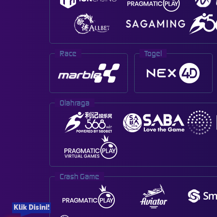
Race
Togel
Olahraga
Crash Game
Klik Disini!