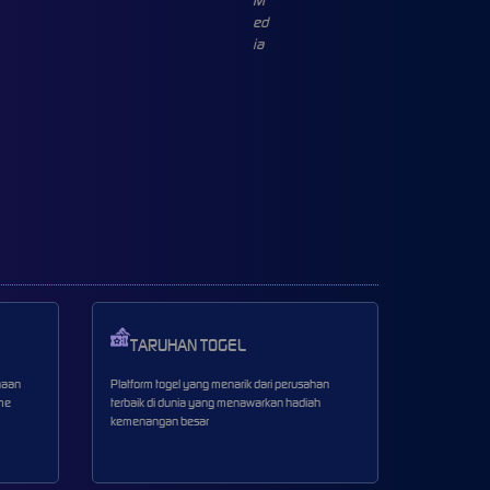
TARUHAN TOGEL
haan
Platform togel yang menarik dari perusahan
ame
terbaik di dunia yang menawarkan hadiah
kemenangan besar