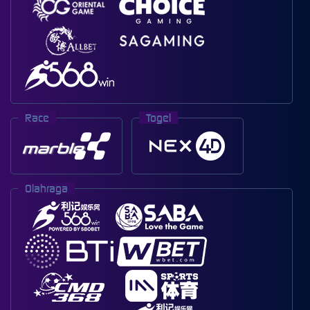
Race
Togel
Olahraga