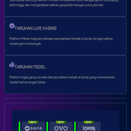
lebih tinggi, dan menyediakan pilihan yang lebih banyak untuk pemain.
TARUHAN LIVE KASINO
Platform Pilihan bagi perusahaan-perusahaan terbaik di dunia, dengan pilihan
variasi game terbanyak
TARUHAN TOGEL
Platform togel yang menarik dari perusahan terbaik di dunia yang menawarkan
hadiah kemenangan besar