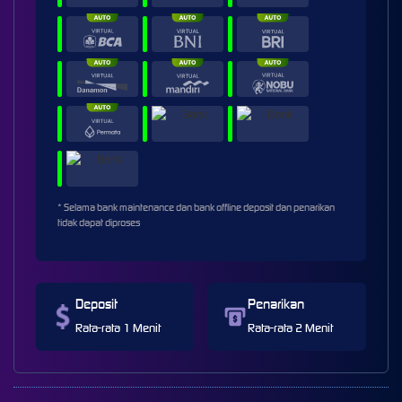
* Selama bank maintenance dan bank offline deposit dan penarikan
tidak dapat diproses
Deposit
Penarikan
Rata-rata 1 Menit
Rata-rata 2 Menit