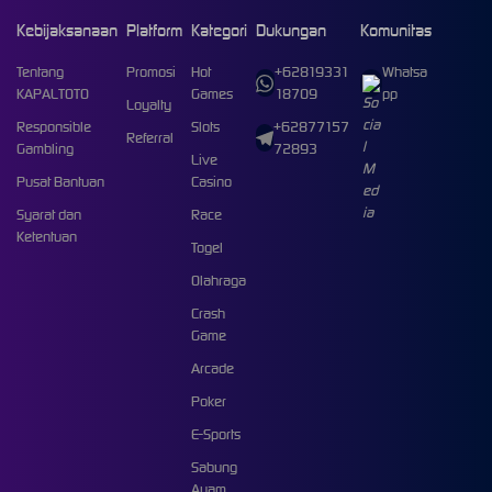
Kebijaksanaan
Platform
Kategori
Dukungan
Komunitas
Tentang
Promosi
Hot
+62819331
Whatsa
KAPALTOTO
Games
18709
pp
Loyalty
Responsible
Slots
+62877157
Referral
Gambling
72893
Live
Pusat Bantuan
Casino
Syarat dan
Race
Ketentuan
Togel
Olahraga
Crash
Game
Arcade
Poker
E-Sports
Sabung
Ayam