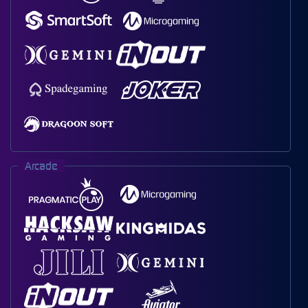
Arcade