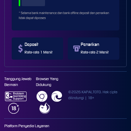
* Selama bank maintenance dan bank offline deposit dan penarikan
tidak dapat diproses
Deposit
Penarikan
Rata-rata 1 Menit
Rata-rata 2 Menit
Tanggung Jawab
Browser Yang
Bermain
Didukung
©2026 KAPALTOTO. Hak cipta
dilindungi | 18+
Platform Penyedia Layanan