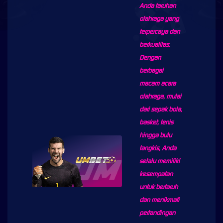
Anda taruhan
olahraga yang
terpercaya dan
berkualitas.
Dengan
berbagai
macam acara
olahraga, mulai
dari sepak bola,
basket, tenis
hingga bulu
tangkis, Anda
selalu memiliki
kesempatan
untuk bertaruh
dan menikmati
pertandingan