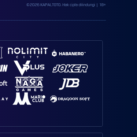
©2026 KAPALTOTO. Hak cipta dilindungi | 18+