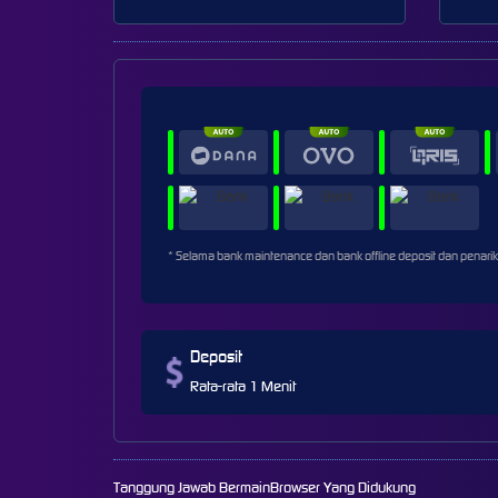
* Selama bank maintenance dan bank offline deposit dan penarik
Deposit
Rata-rata 1 Menit
Tanggung Jawab Bermain
Browser Yang Didukung