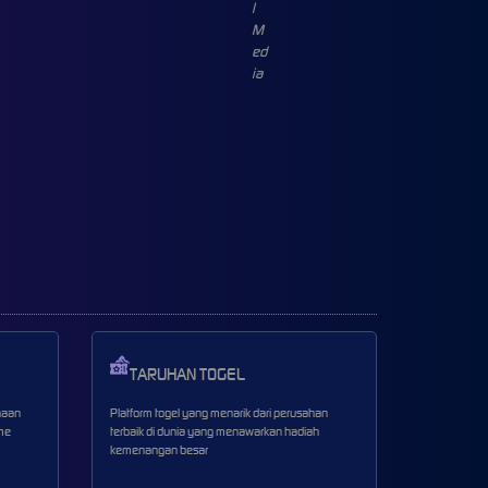
TARUHAN TOGEL
haan
Platform togel yang menarik dari perusahan
ame
terbaik di dunia yang menawarkan hadiah
kemenangan besar