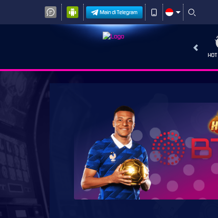
Main di Telegram
HOT