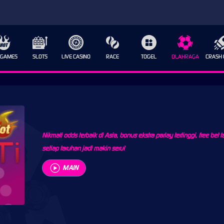
 GAMES
SLOTS
LIVE CASINO
RACE
TOGEL
OLAHRAGA
CRASH
Nikmati odds terbaik di Asia, bonus ekstra parlay tertinggi, free be
setiap taruhan jadi makin seru!
MAIN