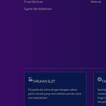
Pusat Bantuan
Referral
Syarat dan Ketentuan
TARUHAN SLOT
TA
Penyedia slot online dengan beragam pilihan
Sportsb
game menarik yang memudahkan pemain untuk
menawar
mencapai jackpot
tinggi,
banyak 