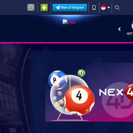
Main di Telegram
HOT