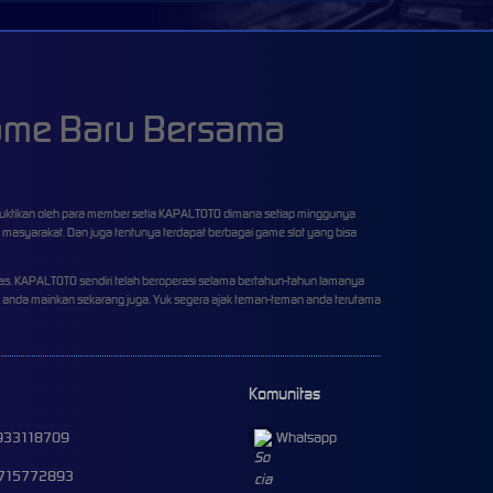
Game Baru Bersama
 dibuktikan oleh para member setia KAPALTOTO dimana setiap minggunya
masyarakat. Dan juga tentunya terdapat berbagai game slot yang bisa
gas. KAPALTOTO sendiri telah beroperasi selama bertahun-tahun lamanya
ti anda mainkan sekarang juga. Yuk segera ajak teman-teman anda terutama
Komunitas
933118709
Whatsapp
715772893