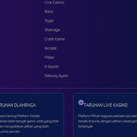
Live Casino
Race
Togel
Olahraga
Crash Game
Arcade
Poker
E-Sports
Sabung Ayam
RUHAN OLAHRAGA
TARUHAN LIVE KASINO
ook Gaming Platform Terbaik
Platform Pilihan bagi perusahaan-perusa
kan lebih banyak game, odds yang lebih
terbaik di dunia, dengan pilihan variasi g
 dan menyediakan pilihan yang lebih
terbanyak
untuk pemain.