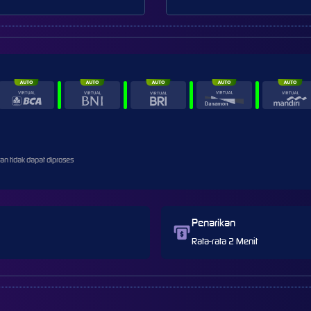
an tidak dapat diproses
Penarikan
Rata-rata 2 Menit