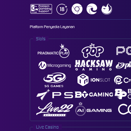
Platform Penyedia Layanan
Slots
Live Casino