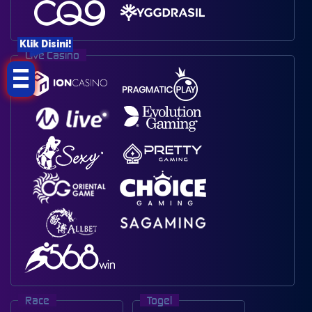
Klik Disini!
Live Casino
Race
Togel