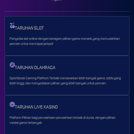
TARUHAN SLOT
Penyedia slot online dengan beragam pilihan game menarik yang memudahkan
pemain untuk mencapai jackpot
TARUHAN OLAHRAGA
Sportsbook Gaming Platform Terbaik menawarkan lebih banyak game, odds yang
lebih tinggi, dan menyediakan pilihan yang lebih banyak untuk pemain.
TARUHAN LIVE KASINO
Platform Pilihan bagi perusahaan-perusahaan terbaik di dunia, dengan pilihan
variasi game terbanyak