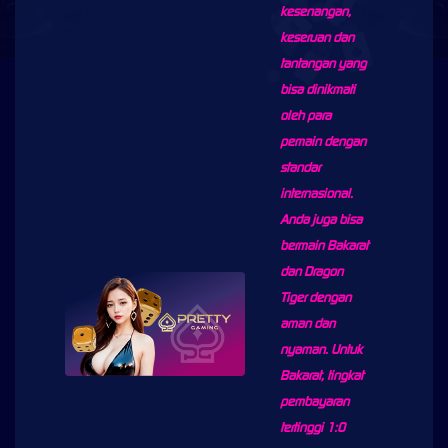
kesenangan,
keseruan dan
tantangan yang
bisa dinikmati
oleh para
pemain dengan
standar
internasional.
Anda juga bisa
bermain Bakarat
dan Dragon
Tiger dengan
aman dan
nyaman. Untuk
Bakarat, tingkat
pembayaran
tertinggi 1:0