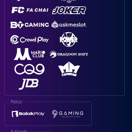
Poker
E-Sports