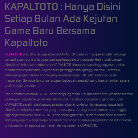
KAPALTOTO : Hanya Disini
Setiap Bulan Ada Kejutan
Game Baru Bersama
Kapaltoto
KAPALTOTO
atau dikenal juga sebagai KAPAL TOTO saat ini merupakan salah satunya
penyedia game online terbesar dan juga terupdate di Indonesia. Hal ini telah banyak
dibuktikan oleh para member setia KAPALTOTO dimana setiap minggunya kami selalu
memberikan kejutan demi kejutan buat pelanggan atau pengguna baru. Termasuk
didalamnya game tebak angka yang dikenal sebagai TOTO oleh kalangan besar
masyarakat. Dan juga tentunya terdapat berbagai game slot yang bisa dimainkan secara
gratis melalui versi demo.
Untuk daftar akun di KAPALTOTO bisa langsung melalui tautan diatas atau jika anda memiliki
pertanyaan seputar layanan kami dapat juga menghubungi operator yang bertugas.
KAPALTOTO sendiri telah beroperasi selama bertahun-tahun lamanya sehingga telah
dibuktikan oleh jutaan member yang merasa puas. Apalagi untuk bermain anda tinggal
login saja melalui situs KAPALTOTO dan ribuan game seru telah menanti anda mainkan
sekarang juga. Yuk segera ajak teman-teman anda terutama yang berdomisili di Indonesia
untuk menikmati serunya permainan daring bersama KAPALTOTO.