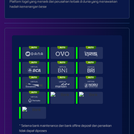
Platform togel yang menarik dari perusahan terbaik di dunia yang menawarkan
hadiah kemenangan besar
* Selama bank maintenance dan bank offline deposit dan penarikan
tidak dapat diproses