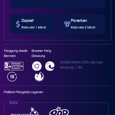
Deposit
Penarikan
Rata-rata 1 Menit
Rata-rata 2 Menit
Tanggung Jawab
Browser Yang
Bermain
Didukung
©2026 KAPALTOTO. Hak cipta
dilindungi | 18+
Platform Penyedia Layanan
Slots