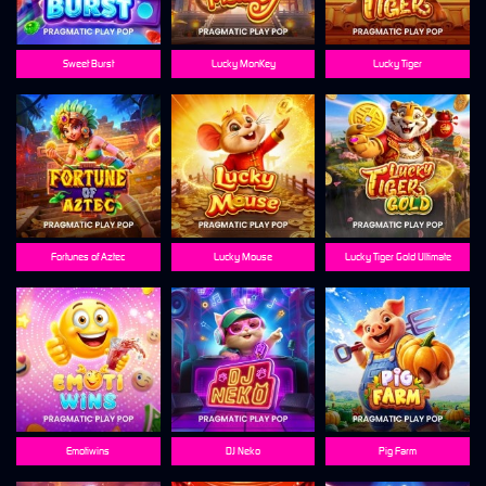
Sweet Burst
Lucky MonKey
Lucky Tiger
Fortunes of Aztec
Lucky Mouse
Lucky Tiger Gold Ultimate
Emotiwins
DJ Neko
Pig Farm