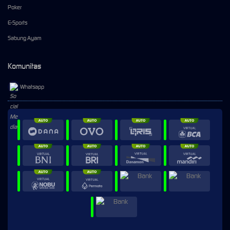
Poker
E-Sports
Sabung Ayam
Komunitas
Whatsapp