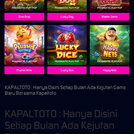
Dino Drop
Lucky Dog
Master Gems
Plushie Wins
Lucky Dice
Happy Nets
KAPALTOTO : Hanya Disini Setiap Bulan Ada Kejutan Game
Baru Bersama Kapaltoto
KAPALTOTO : Hanya Disini
Setiap Bulan Ada Kejutan